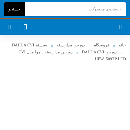
Products
جستجو
search
خانه
فروشگاه
دوربین مداربسته
سیستم DAHUA CVI
دوربین DAHUA CVI
دوربین مداربسته داهوا مدل CVI
HFW1509TP LED