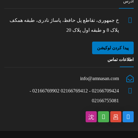
آدرس
خ جمهوری، تقاطع پل حافظ، پاساژ نادری، طبقه همکف
پلاک 8 و طبقه اول پلاک 20
پیدا کردن لوکیشن
اطلاعات تماس
info@amnasan.com
02166709424 - 02166769412 02166769902 -
02166755081