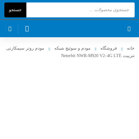
Products
جستجو
search
خانه
فروشگاه
مودم و سوئیچ شبکه
مودم روتر سیمکارتی
نتربیت Neterbit NWR-M920 V2–4G LTE